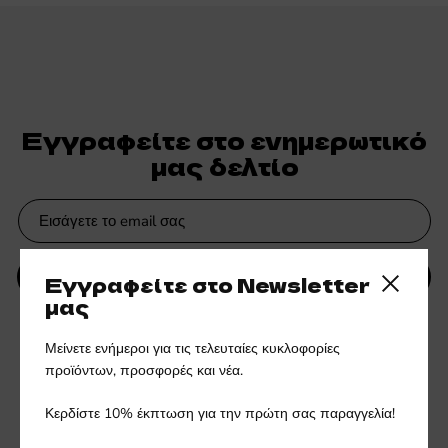
Εγγραφείτε στο ενημερωτικό
μας δελτίο
ΥΠΟΒΟΛΗ
Εγγραφείτε στο Newsletter
Close side
μας
Ενημερωθείτε πρώτοι για νέες συλλογές και αποκλειστικές
Μείνετε ενήμεροι για τις τελευταίες κυκλοφορίες
προσφορές.
προϊόντων, προσφορές και νέα.
Κερδίστε 10% έκπτωση για την πρώτη σας παραγγελία!