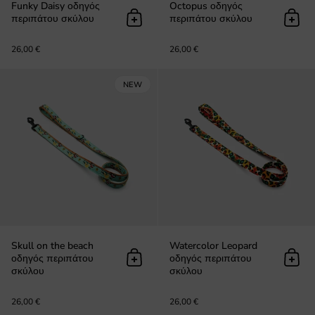
Funky Daisy οδηγός
Octopus οδηγός
περιπάτου σκύλου
περιπάτου σκύλου
Προσθήκη στο καλάθι
Προσ
26,00 €
26,00 €
Skull on the beach οδηγός περιπά
NEW
Skull on the beach
Watercolor Leopard
οδηγός περιπάτου
οδηγός περιπάτου
Προσθήκη στο καλάθι
Προσ
σκύλου
σκύλου
26,00 €
26,00 €