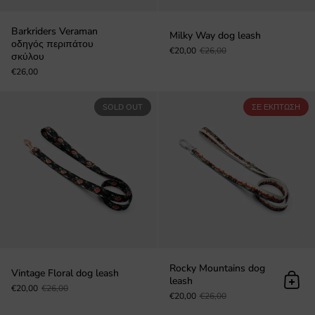
Barkriders Veraman
Milky Way dog leash
οδηγός περιπάτου
€20,00
€26,00
σκύλου
€26,00
Vintage Floral οδηγός περιπάτου 
SOLD OUT
ΣΕ ΈΚΠΤΩΣΗ
Rocky Mountains dog
Vintage Floral dog leash
leash
Προσ
€20,00
€26,00
€20,00
€26,00