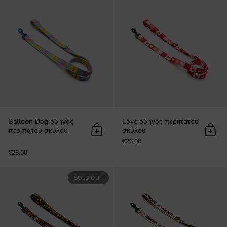
Balloon Dog οδηγός
Love οδηγός περιπάτου
περιπάτου σκύλου
σκύλου
Προσθήκη στο καλάθι
Προσ
€26,00
€26,00
Tiger οδηγός περιπάτου σκύλου
SOLD OUT