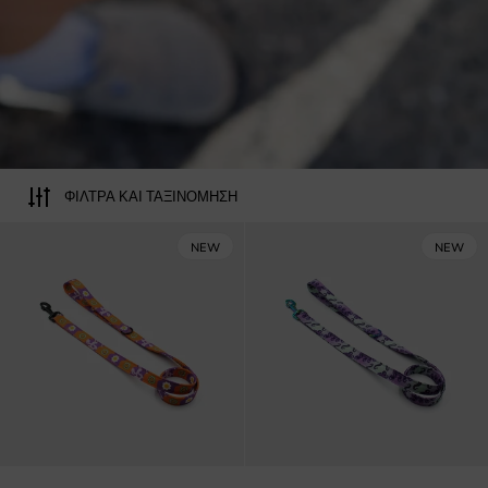
ΦΊΛΤΡΑ ΚΑΙ ΤΑΞΙΝΌΜΗΣΗ
Funky Daisy οδηγός περιπάτου σκ
NEW
NEW