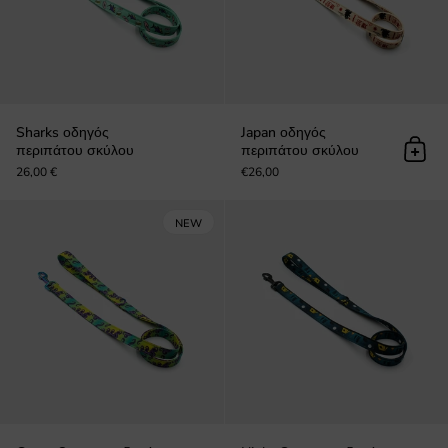
Sharks οδηγός
Japan οδηγός
περιπάτου σκύλου
περιπάτου σκύλου
Προσ
26,00 €
€26,00
Green Octopus οδηγός περιπάτου 
NEW