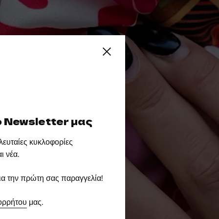
Close sidebar
 Newsletter μας
τελευταίες κυκλοφορίες
ι νέα.
α την πρώτη σας παραγγελία!
ορρήτου
μας.