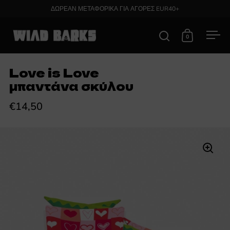
Skip to content
ΔΩΡΕΑΝ ΜΕΤΑΦΟΡΙΚΑ ΓΙΑ ΑΓΟΡΕΣ EUR40+
0
Open search
Open cart
Ope
Love is Love
μπαντάνα σκύλου
€14,50