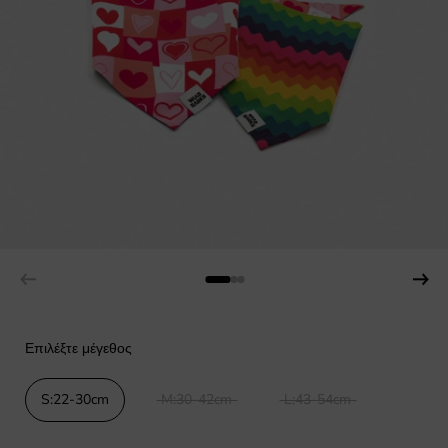
Επιλέξτε μέγεθος
S:22-30cm
M:30-42cm
L:43-54cm