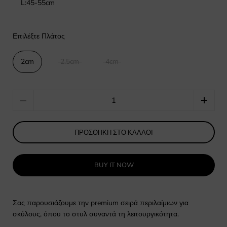
L:45-55cm
Επιλέξτε Πλάτος
2cm
2.5cm
4cm
Quantity
ΠΡΟΣΘΉΚΗ ΣΤΟ ΚΑΛΆΘΙ
BUY IT NOW
Σας παρουσιάζουμε την premium σειρά περιλαίμιων για
σκύλους, όπου το στυλ συναντά τη λειτουργικότητα.