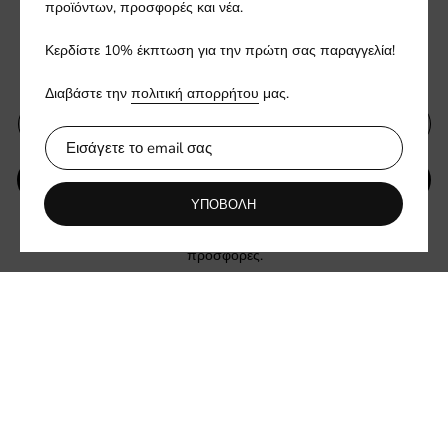
προϊόντων, προσφορές και νέα.
Εγγραφείτε στο ενημερωτικό
Κερδίστε 10% έκπτωση για την πρώτη σας παραγγελία!
μας δελτίο
Διαβάστε την
πολιτική απορρήτου
μας.
ΥΠΟΒΟΛΗ
ΥΠΟΒΟΛΗ
Ενημερωθείτε πρώτοι για νέες συλλογές και αποκλειστικές
προσφορές.