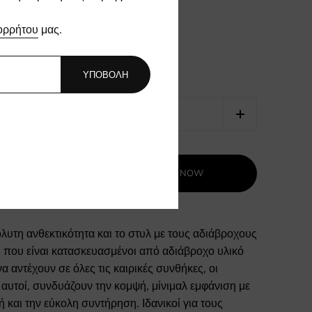
ορρήτου
μας.
ΥΠΟΒΟΛΗ
BUY IT NOW
Ο ΚΑΛΆΘΙ
λυτη ανθεκτικότητα και το στυλ με τους αδιάβροχους
 που είναι κατασκευασμένοι από αδιάβροχο υλικό
να αντέχουν σε όλες τις καιρικές συνθήκες, οι
αυτοί, συνδυάζουν την κομψή, μίνιμαλ εμφάνιση με
ή και την εύκολη συντήρηση. Ιδανικοί για τους