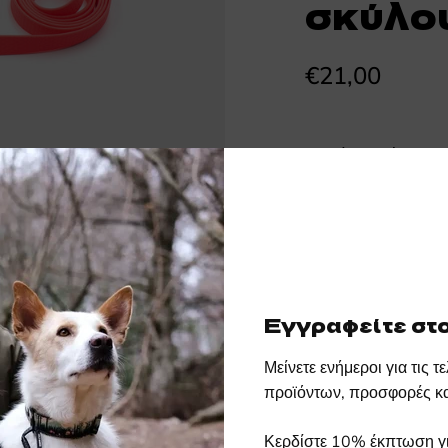
σκύλο
€21,00
Επιλέξτε χρώμα
Light purple
Black
Εγγραφείτε στο
Επιλέξτε μέγεθος
Μείνετε ενήμεροι για τις 
προϊόντων, προσφορές κα
2m
5m
Κερδίστε 10% έκπτωση γι