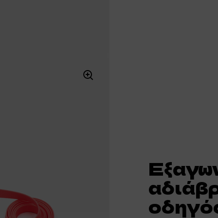
Εξαγω
αδιάβ
οδηγός