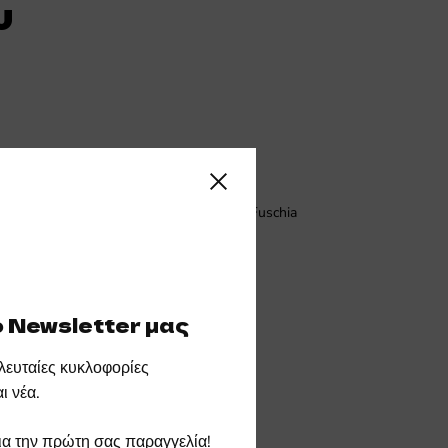
υ
Close sidebar
Caribbean green
Fuschia
 Newsletter μας
τελευταίες κυκλοφορίες
ι νέα.
α την πρώτη σας παραγγελία!