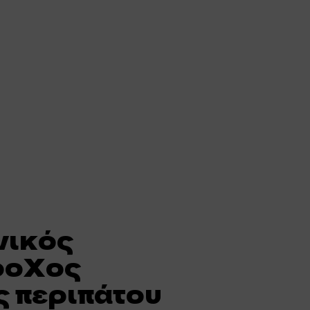
νικός
ροχος
 περιπάτου