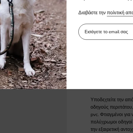
Επιλέξτε γάντζο
Διαβάστε την
πολιτική απ
Lobster
Quantity
ΠΡΟΣΘΉΚΗ ΣΤ
Υποδεχτείτε την από
οδηγούς περιπάτου,
pvc. Φτιαγμένοι για 
πολύχρωμοι οδηγοί 
την εξαιρετική αντοχ