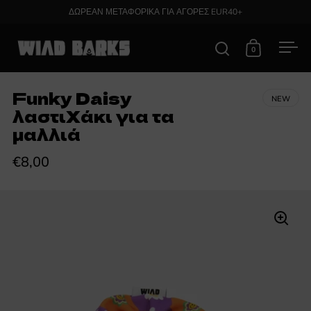
Skip to content
ΔΩΡΕΑΝ ΜΕΤΑΦΟΡΙΚΑ ΓΙΑ ΑΓΟΡΕΣ EUR40+
0
Open search
Open cart
Ope
Funky Daisy
NEW
λαστιχάκι για τα
μαλλιά
€8,00