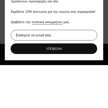
προϊόντων, προσφορές και νέα.
Ενημερωθείτε πρώτοι για νέες συλλογές και αποκλειστικές
προσφορές.
Κερδίστε 10% έκπτωση για την πρώτη σας παραγγελία!
Διαβάστε την
πολιτική απορρήτου
μας.
ΥΠΟΒΟΛΗ