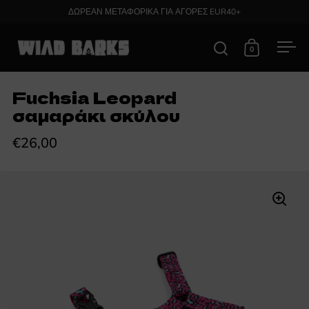
Skip to content
ΔΩΡΕΑΝ ΜΕΤΑΦΟΡΙΚΑ ΓΙΑ ΑΓΟΡΕΣ EUR40+
0
Open search
Open cart
Ope
Fuchsia Leopard
σαμαράκι σκύλου
€26,00