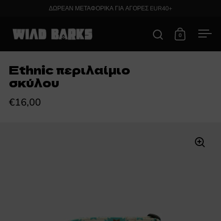
Skip to content
ΔΩΡΕΑΝ ΜΕΤΑΦΟΡΙΚΑ ΓΙΑ ΑΓΟΡΕΣ EUR40+
0
Open search
Open cart
Ope
Ethnic περιλαίμιο
σκύλου
€16,00