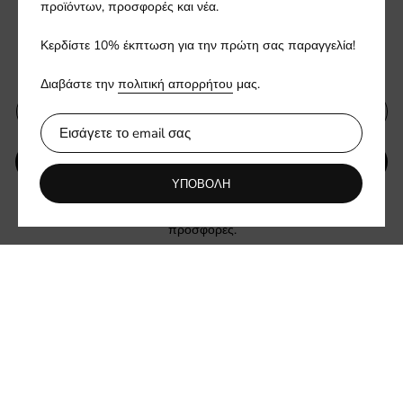
προϊόντων, προσφορές και νέα.
Εγγραφείτε στο ενημερωτικό
Κερδίστε 10% έκπτωση για την πρώτη σας παραγγελία!
μας δελτίο
Διαβάστε την
πολιτική απορρήτου
μας.
ΥΠΟΒΟΛΗ
ΥΠΟΒΟΛΗ
Ενημερωθείτε πρώτοι για νέες συλλογές και αποκλειστικές
προσφορές.