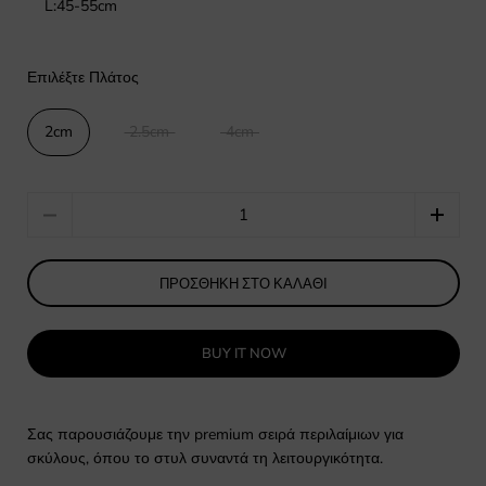
L:45-55cm
Επιλέξτε Πλάτος
2cm
2.5cm
4cm
Quantity
ΠΡΟΣΘΉΚΗ ΣΤΟ ΚΑΛΆΘΙ
BUY IT NOW
Σας παρουσιάζουμε την premium σειρά περιλαίμιων για
σκύλους, όπου το στυλ συναντά τη λειτουργικότητα.