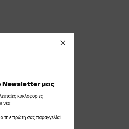
Close sidebar
 Newsletter μας
τελευταίες κυκλοφορίες
ι νέα.
α την πρώτη σας παραγγελία!
τυπο WILD BARKS