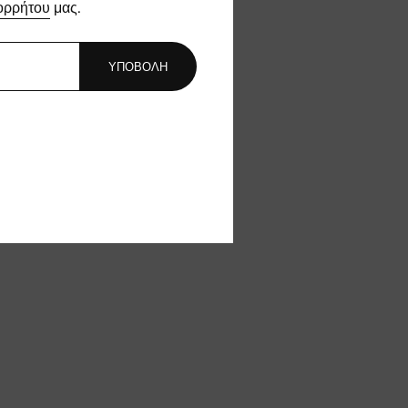
ορρήτου
μας.
ΥΠΟΒΟΛΗ
 όλους