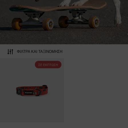
ΦΊΛΤΡΑ ΚΑΙ ΤΑΞΙΝΌΜΗΣΗ
Riders περιλαίμιο σκύλου
ΣΕ ΈΚΠΤΩΣΗ