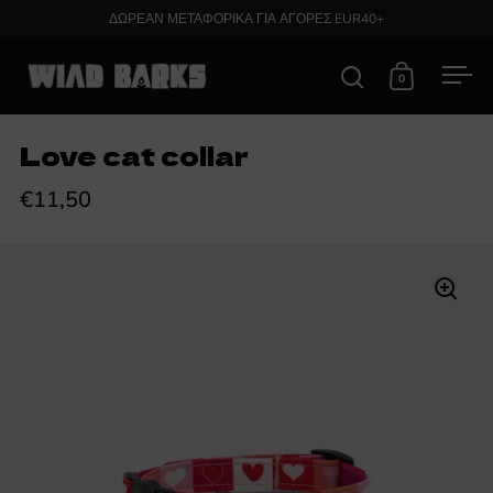
Skip to content
ΔΩΡΕΑΝ ΜΕΤΑΦΟΡΙΚΑ ΓΙΑ ΑΓΟΡΕΣ EUR40+
0
Open search
Open cart
Ope
Love cat collar
€11,50