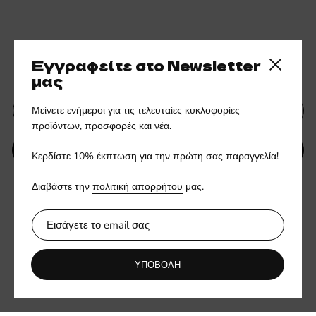
Εγγραφείτε στο ενημερωτικό
Εγγραφείτε στο Newsletter
Close side
μας δελτίο
μας
Μείνετε ενήμεροι για τις τελευταίες κυκλοφορίες
προϊόντων, προσφορές και νέα.
ΥΠΟΒΟΛΗ
Κερδίστε 10% έκπτωση για την πρώτη σας παραγγελία!
Διαβάστε την
πολιτική απορρήτου
μας.
Ενημερωθείτε πρώτοι για νέες συλλογές και αποκλειστικές
προσφορές.
ΥΠΟΒΟΛΗ